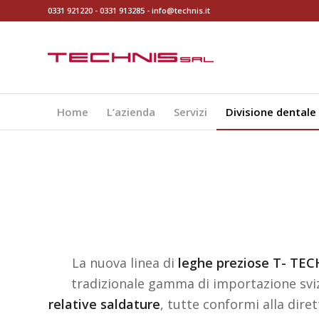
0331 921220
-
0331 913285
-
info@technis.it
Home
L’azienda
Servizi
Divisione dentale
La nuova linea di
leghe preziose T- TEC
tradizionale gamma di importazione svi
relative saldature
, tutte conformi alla dire