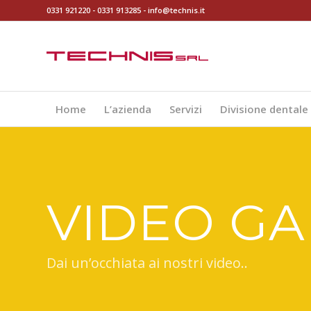
0331 921220
-
0331 913285
-
info@technis.it
Home
L’azienda
Servizi
Divisione dentale
VIDEO GA
Dai un’occhiata ai nostri video..