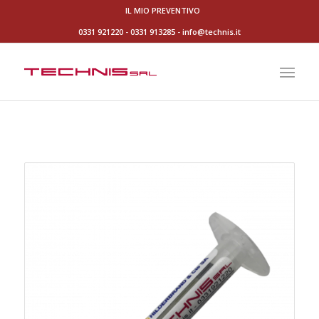
IL MIO PREVENTIVO
0331 921220
-
0331 913285
-
info@technis.it