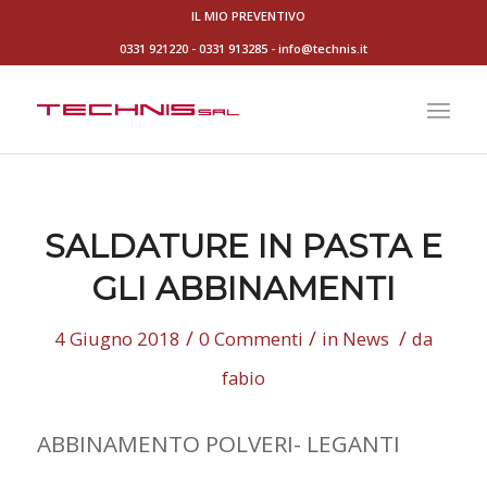
IL MIO PREVENTIVO
0331 921220
-
0331 913285
-
info@technis.it
SALDATURE IN PASTA E
GLI ABBINAMENTI
/
/
/
4 Giugno 2018
0 Commenti
in
News
da
fabio
ABBINAMENTO POLVERI- LEGANTI