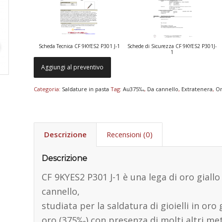
Scheda Tecnica CF 9KYES2 P301 J-1
Schede di Sicurezza CF 9KYES2 P301J-
1
Aggiungi al preventivo
Categoria:
Saldature in pasta
Tag:
Au375‰
,
Da cannello
,
Extratenera
,
Or
Descrizione
Recensioni (0)
Descrizione
CF 9KYES2 P301 J-1 è una lega di oro giall
cannello,
studiata per la saldatura di gioielli in oro 
oro (375‰) con presenza di molti altri met