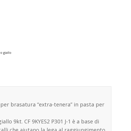
o giallo
o per brasatura “extra-tenera” in pasta per
giallo 9kt. CF 9KYES2 P301 J-1 è a base di
alli che aiutano la lega al raggiungimento