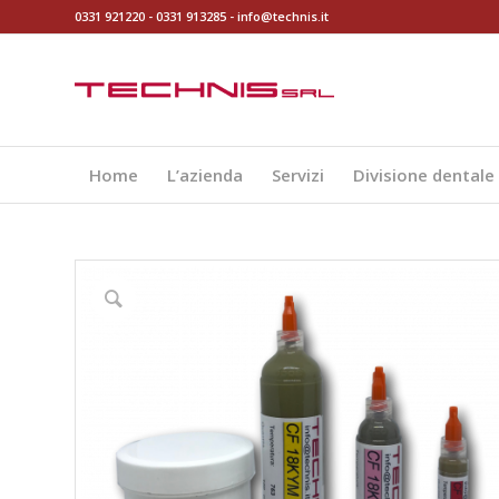
0331 921220
-
0331 913285
-
info@technis.it
Home
L’azienda
Servizi
Divisione dentale