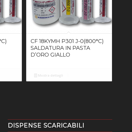
°C)
CF 18KYMH P301 J-0(800°C)
A
SALDATURA IN PASTA
D’ORO GIALLO
Mostra dettagli
DISPENSE SCARICABILI