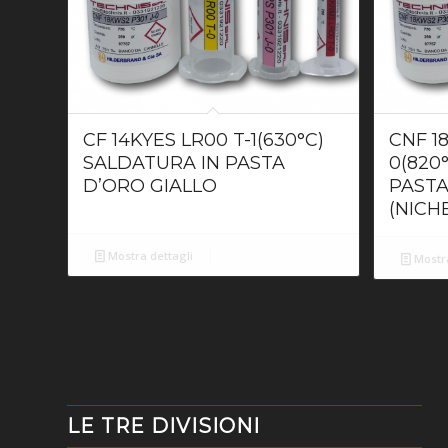
CF 14KYES LR00 T-1(630°C)
CNF 1
SALDATURA IN PASTA
0(820
D’ORO GIALLO
PASTA
(NICH
Mostra dettagli
Mostra
LE TRE DIVISIONI