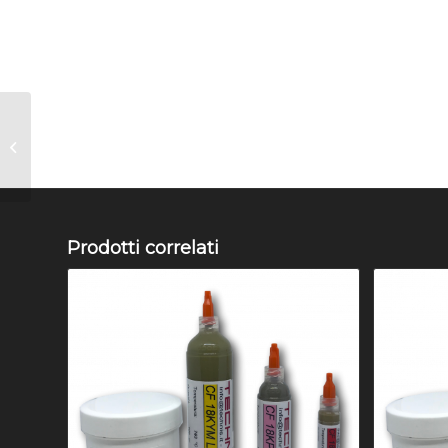
CF 9KYES2 LR00 T-
1(680°C) SALDATURA IN
PASTA D’ORO GIALLO
Prodotti correlati