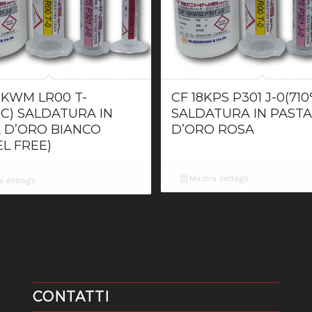
8KWM LR00 T-
CF 18KPS P301 J-0(710
°C) SALDATURA IN
SALDATURA IN PAST
 D’ORO BIANCO
D’ORO ROSA
EL FREE)
Mostra dettagli
 dettagli
CONTATTI