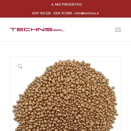
IL MIO PREVENTIVO
0331 921220
-
0331 913285
-
info@technis.it