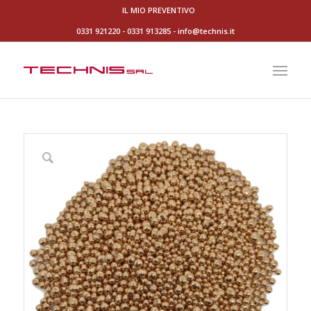
IL MIO PREVENTIVO
0331 921220
-
0331 913285
-
info@technis.it