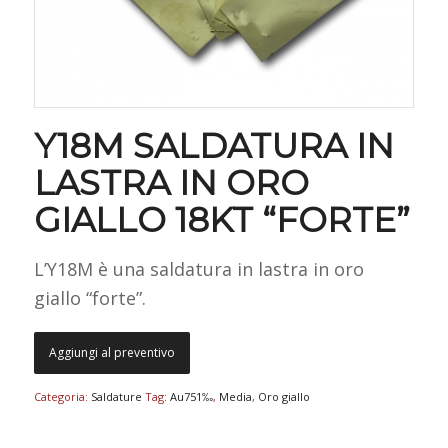
Y18M SALDATURA IN
LASTRA IN ORO
GIALLO 18KT “FORTE”
L’Y18M è una saldatura in lastra in oro
giallo “forte”.
Aggiungi al preventivo
Categoria:
Saldature
Tag:
Au751‰
,
Media
,
Oro giallo