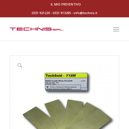
IL MIO PREVENTIVO
0331 921220
-
0331 913285
-
info@technis.it