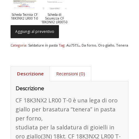
Scheda Tecnica CF
Scheda di
18K3NX2 LR00 T-0
Sicurezza CF
18K3NX2 LR00T-0
Aggiungi al preventivo
Categoria:
Saldature in pasta
Tag:
Au751‰
,
Da forno
,
Oro giallo
,
Tenera
Descrizione
Recensioni (0)
Descrizione
CF 18K3NX2 LR00 T-0 è una lega di oro
giallo per brasatura “tenera” in pasta
per forno,
studiata per la saldatura di gioielli in
oro giallo(3N) 18kt. CF 18K3NX2 LR00 T-