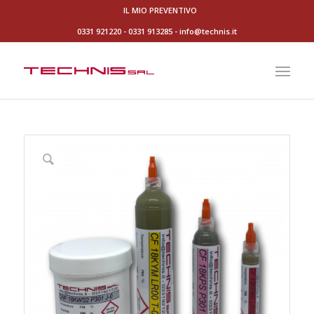
IL MIO PREVENTIVO
0331 921220
-
0331 913285
-
info@technis.it