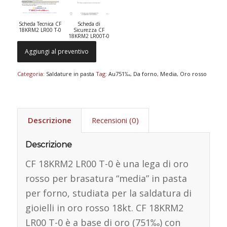
Scheda Tecnica CF
Scheda di
18KRM2 LR00 T-0
Sicurezza CF
18KRM2 LR00T-0
Aggiungi al preventivo
Categoria:
Saldature in pasta
Tag:
Au751‰
,
Da forno
,
Media
,
Oro rosso
Descrizione
Recensioni (0)
Descrizione
CF 18KRM2 LR00 T-0 è una lega di oro
rosso per brasatura “media” in pasta
per forno, studiata per la saldatura di
gioielli in oro rosso 18kt. CF 18KRM2
LR00 T-0 è a base di oro (751‰) con