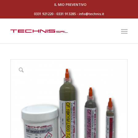
IL MIO PREVENTIVO
0331 921220
-
0331 913285
-
info@technis.it