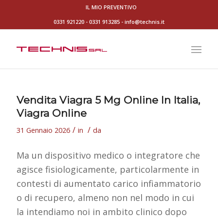
IL MIO PREVENTIVO
0331 921220
-
0331 913285
-
info@technis.it
Vendita Viagra 5 Mg Online In Italia,
Viagra Online
/
/
31 Gennaio 2026
in
da
Ma un dispositivo medico o integratore che
agisce fisiologicamente, particolarmente in
contesti di aumentato carico infiammatorio
o di recupero, almeno non nel modo in cui
la intendiamo noi in ambito clinico dopo